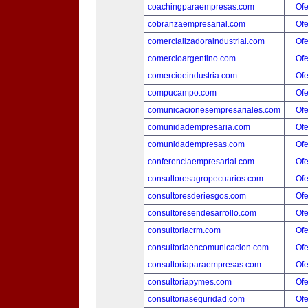
coachingparaempresas.com
Ofe
cobranzaempresarial.com
Ofe
comercializadoraindustrial.com
Ofe
comercioargentino.com
Ofe
comercioeindustria.com
Ofe
compucampo.com
Ofe
comunicacionesempresariales.com
Ofe
comunidadempresaria.com
Ofe
comunidadempresas.com
Ofe
conferenciaempresarial.com
Ofe
consultoresagropecuarios.com
Ofe
consultoresderiesgos.com
Ofe
consultoresendesarrollo.com
Ofe
consultoriacrm.com
Ofe
consultoriaencomunicacion.com
Ofe
consultoriaparaempresas.com
Ofe
consultoriapymes.com
Ofe
consultoriaseguridad.com
Ofe