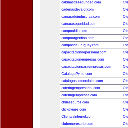
cabinasdeseguridad.com
Ofe
cadenasdevalor.com
Ofe
camaradeindustrias.com
Ofe
camaraseguridad.com
Ofe
campoaldia.com
Ofe
campoargentina.com
Ofe
camposdeluruguay.com
Ofe
capacitaciondepersonal.com
Ofe
capacitacionempresas.com
Ofe
capacitacionparaempresas.com
Ofe
CatalogoPyme.com
Ofe
catalogoscomerciales.com
Ofe
cateringempresarial.com
Ofe
cateringempresas.com
Ofe
chileseguros.com
Ofe
clickpymes.com
Ofe
ClientesInternet.com
Ofe
clubempresario.com
Ofe