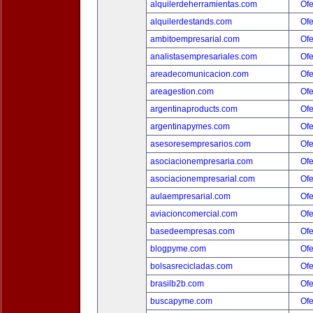
alquilerdeherramientas.com
Ofe
alquilerdestands.com
Ofe
ambitoempresarial.com
Ofe
analistasempresariales.com
Ofe
areadecomunicacion.com
Ofe
areagestion.com
Ofe
argentinaproducts.com
Ofe
argentinapymes.com
Ofe
asesoresempresarios.com
Ofe
asociacionempresaria.com
Ofe
asociacionempresarial.com
Ofe
aulaempresarial.com
Ofe
aviacioncomercial.com
Ofe
basedeempresas.com
Ofe
blogpyme.com
Ofe
bolsasrecicladas.com
Ofe
brasilb2b.com
Ofe
buscapyme.com
Ofe