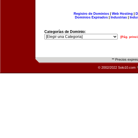
Registro de Dominios
|
Web Hosting
|
D
Dominios Expirados
|
Industrias
|
Indu
Categorías de Dominio:
[Pág. princi
** Precios expre
© 2002/2022 Solo10.com