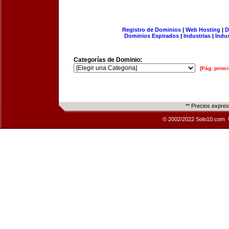
Registro de Dominios
|
Web Hosting
|
D
Dominios Expirados
|
Industrias
|
Indu
Categorías de Dominio:
[Pág. princi
** Precios expre
© 2002/2022 Solo10.com