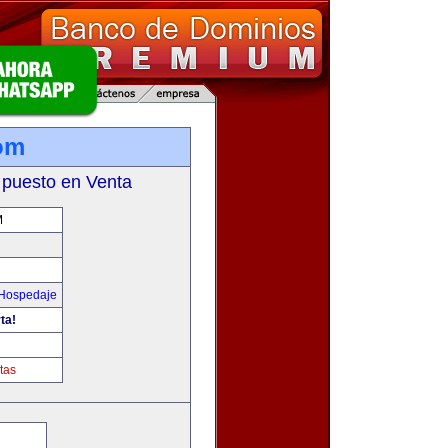
com
 puesto en Venta
M
 Hospedaje
ta!
tas