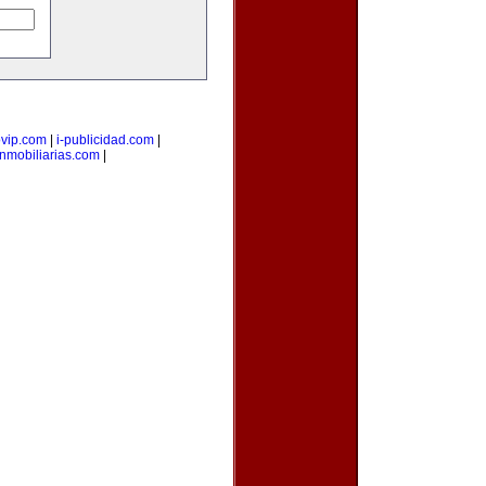
ovip.com
|
i-publicidad.com
|
nmobiliarias.com
|