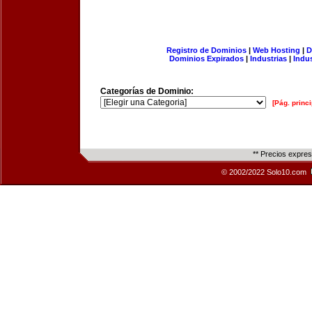
Registro de Dominios
|
Web Hosting
|
D
Dominios Expirados
|
Industrias
|
Indu
Categorías de Dominio:
[Pág. princi
** Precios expre
© 2002/2022 Solo10.com