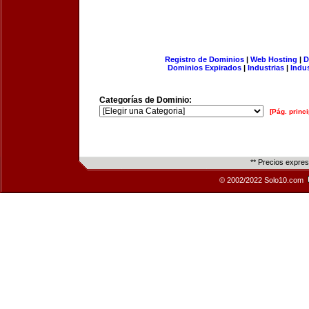
Registro de Dominios
|
Web Hosting
|
D
Dominios Expirados
|
Industrias
|
Indu
Categorías de Dominio:
[Pág. princi
** Precios expre
© 2002/2022 Solo10.com