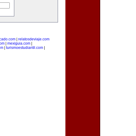
cado.com
|
relatosdeviaje.com
com
|
mexiguia.com
|
om
|
turismoestudiantil.com
|