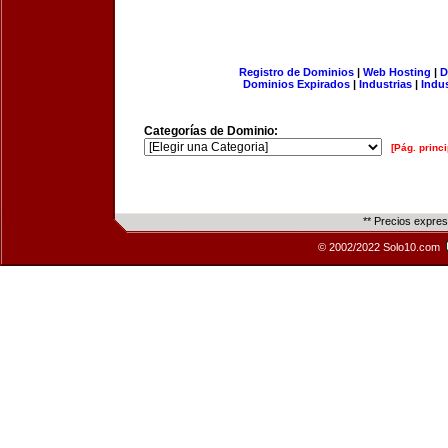
Registro de Dominios
|
Web Hosting
|
D
Dominios Expirados
|
Industrias
|
Indu
Categorías de Dominio:
[Pág. princi
** Precios expre
© 2002/2022 Solo10.com