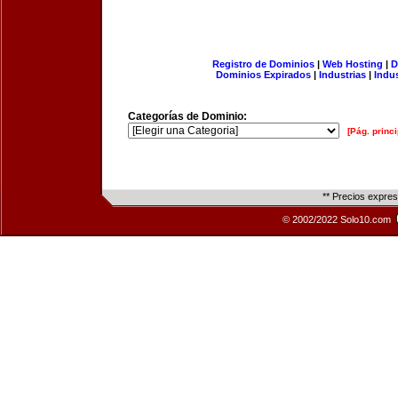
Registro de Dominios
|
Web Hosting
|
D
Dominios Expirados
|
Industrias
|
Indu
Categorías de Dominio:
[Pág. princi
** Precios expre
© 2002/2022 Solo10.com