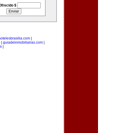
Ofrecido $
hotelesbrasilia.com
|
m
|
guiadeinmobiliarias.com
|
m
|