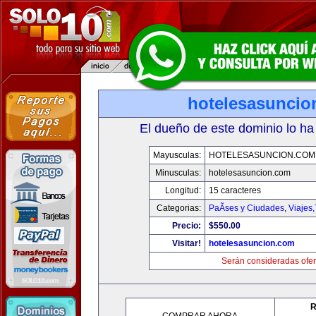
hotelesasuncio
El dueño de este dominio lo ha
Mayusculas:
HOTELESASUNCION.COM
Minusculas:
hotelesasuncion.com
Longitud:
15 caracteres
Categorias:
PaÃ­ses y Ciudades
,
Viajes
Precio:
$550.00
Visitar!
hotelesasuncion.com
Serán consideradas ofer
R