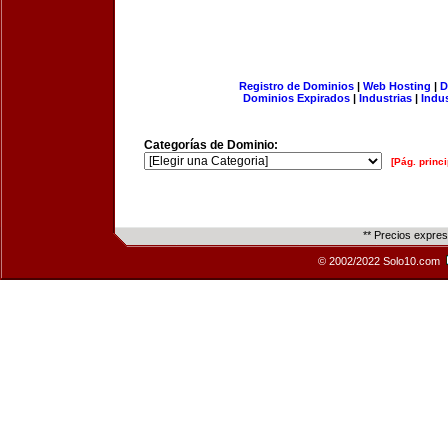
Registro de Dominios
|
Web Hosting
|
D
Dominios Expirados
|
Industrias
|
Indu
Categorías de Dominio:
[Pág. princi
** Precios expre
© 2002/2022 Solo10.com