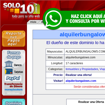
alquilerbungalo
El dueño de este dominio lo ha
Mayusculas:
ALQUILERBUNGALOWS.CO
Minusculas:
alquilerbungalows.com
Longitud:
17 caracteres
Categorias:
Inmuebles y Propiedades
,
Via
Precio:
Realizar una oferta!
Visitar!
alquilerbungalows.com
Serán consideradas ofer
Realizar una Oferta