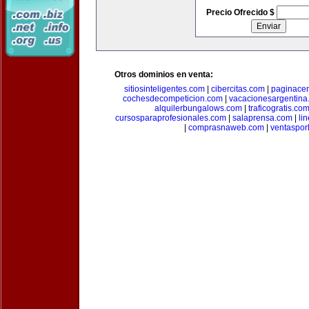
Precio Ofrecido $
Otros dominios en venta:
sitiosinteligentes.com
|
cibercitas.com
|
paginacen
cochesdecompeticion.com
|
vacacionesargentina
alquilerbungalows.com
|
traficogratis.co
cursosparaprofesionales.com
|
salaprensa.com
|
li
|
comprasnaweb.com
|
ventaspo