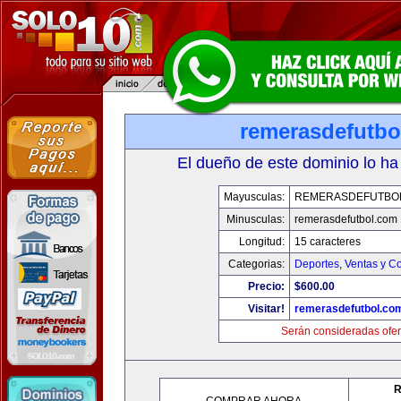
remerasdefutbo
El dueño de este dominio lo ha
Mayusculas:
REMERASDEFUTBO
Minusculas:
remerasdefutbol.com
Longitud:
15 caracteres
Categorias:
Deportes
,
Ventas y Co
Precio:
$600.00
Visitar!
remerasdefutbol.co
Serán consideradas ofer
R