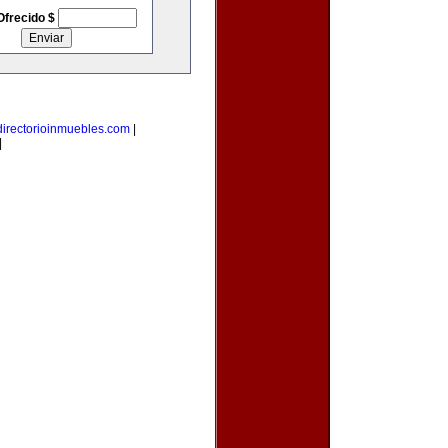
Ofrecido $
directorioinmuebles.com
|
|