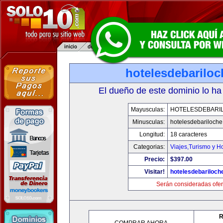
hotelesdebarilo
El dueño de este dominio lo ha
Mayusculas:
HOTELESDEBARI
Minusculas:
hotelesdebariloch
Longitud:
18 caracteres
Categorias:
Viajes,Turismo y H
Precio:
$397.00
Visitar!
hotelesdebariloch
Serán consideradas ofer
R