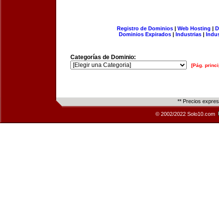
Registro de Dominios
|
Web Hosting
|
D
Dominios Expirados
|
Industrias
|
Indu
Categorías de Dominio:
[Pág. princi
** Precios expre
© 2002/2022 Solo10.com