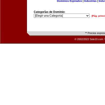
Dominios Expirados
|
Industrias
|
Indu
Categorías de Dominio:
[Pág. princi
** Precios expre
© 2002/2022 Solo10.com