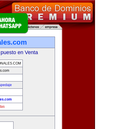
ales.com
 puesto en Venta
ONALES.COM
es.com
spedaje
les.com
tas