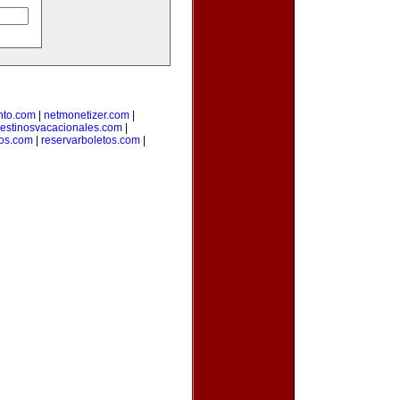
nto.com
|
netmonetizer.com
|
estinosvacacionales.com
|
ros.com
|
reservarboletos.com
|