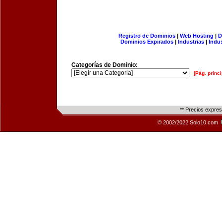
Registro de Dominios
|
Web Hosting
|
D
Dominios Expirados
|
Industrias
|
Indu
Categorías de Dominio:
[Pág. princi
** Precios expre
© 2002/2022 Solo10.com