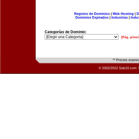
Registro de Dominios
|
Web Hosting
|
D
Dominios Expirados
|
Industrias
|
Indu
Categorías de Dominio:
[Pág. princi
** Precios expre
© 2002/2022 Solo10.com