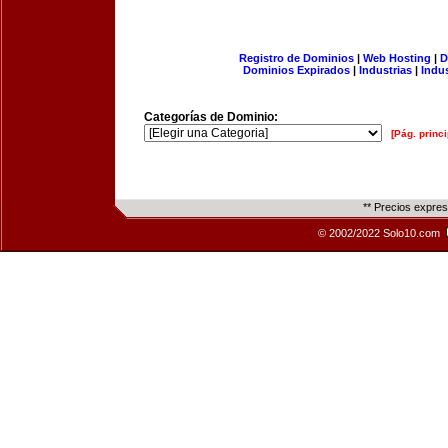
Registro de Dominios
|
Web Hosting
|
D
Dominios Expirados
|
Industrias
|
Indu
Categorías de Dominio:
[Pág. princi
** Precios expre
© 2002/2022 Solo10.com