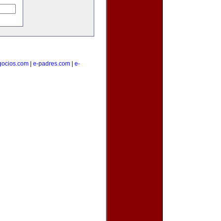
gocios.com
|
e-padres.com
|
e-