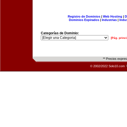
Registro de Dominios
|
Web Hosting
|
D
Dominios Expirados
|
Industrias
|
Indu
Categorías de Dominio:
[Pág. princi
** Precios expre
© 2002/2022 Solo10.com