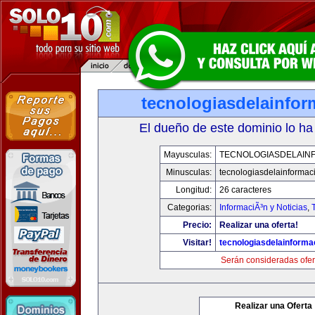
tecnologiasdelainfo
El dueño de este dominio lo ha
Mayusculas:
TECNOLOGIASDELAIN
Minusculas:
tecnologiasdelainformac
Longitud:
26 caracteres
Categorias:
InformaciÃ³n y Noticias
,
Precio:
Realizar una oferta!
Visitar!
tecnologiasdelainforma
Serán consideradas ofer
Realizar una Oferta