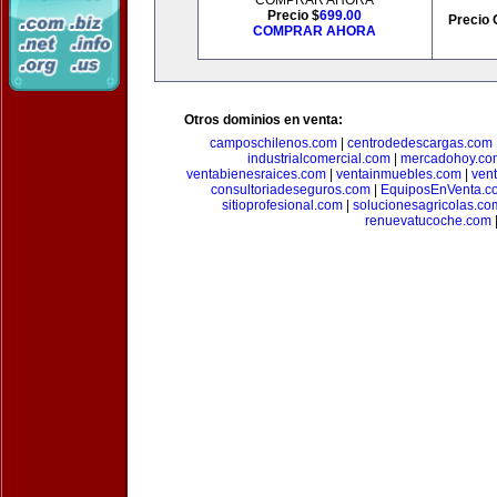
COMPRAR AHORA
Precio $
699.00
Precio 
COMPRAR AHORA
Otros dominios en venta:
camposchilenos.com
|
centrodedescargas.com
industrialcomercial.com
|
mercadohoy.co
ventabienesraices.com
|
ventainmuebles.com
|
ven
consultoriadeseguros.com
|
EquiposEnVenta.c
sitioprofesional.com
|
solucionesagricolas.co
renuevatucoche.com