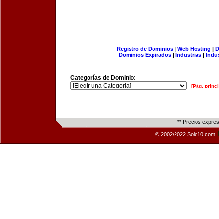
Registro de Dominios
|
Web Hosting
|
D
Dominios Expirados
|
Industrias
|
Indu
Categorías de Dominio:
[Pág. princi
** Precios expre
© 2002/2022 Solo10.com