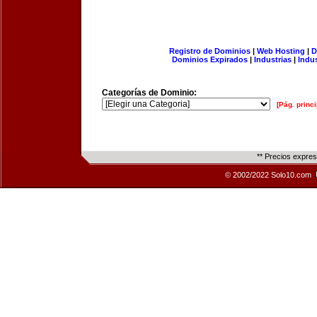
Registro de Dominios
|
Web Hosting
|
D
Dominios Expirados
|
Industrias
|
Indu
Categorías de Dominio:
[Pág. princi
** Precios expre
© 2002/2022 Solo10.com