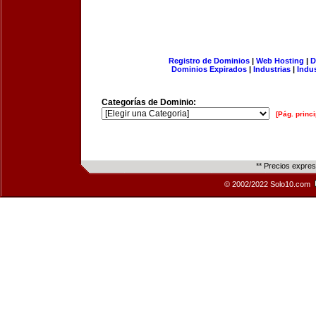
Registro de Dominios
|
Web Hosting
|
D
Dominios Expirados
|
Industrias
|
Indu
Categorías de Dominio:
[Pág. princi
** Precios expre
© 2002/2022 Solo10.com