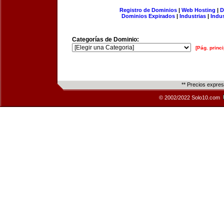
Registro de Dominios
|
Web Hosting
|
D
Dominios Expirados
|
Industrias
|
Indu
Categorías de Dominio:
[Pág. princi
** Precios expre
© 2002/2022 Solo10.com