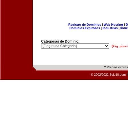
Registro de Dominios
|
Web Hosting
|
D
Dominios Expirados
|
Industrias
|
Indu
Categorías de Dominio:
[Pág. princi
** Precios expre
© 2002/2022 Solo10.com