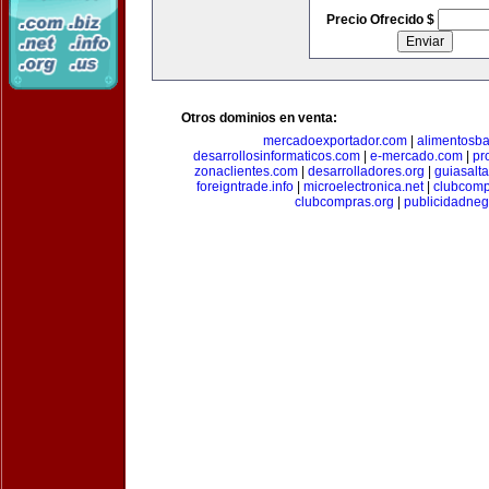
Precio Ofrecido $
Otros dominios en venta:
mercadoexportador.com
|
alimentosb
desarrollosinformaticos.com
|
e-mercado.com
|
pr
zonaclientes.com
|
desarrolladores.org
|
guiasalt
foreigntrade.info
|
microelectronica.net
|
clubcom
clubcompras.org
|
publicidadne