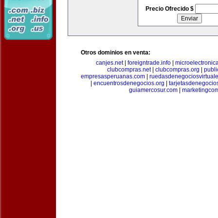
Precio Ofrecido $
Otros dominios en venta:
canjes.net
|
foreigntrade.info
|
microelectronica
clubcompras.net
|
clubcompras.org
|
publ
empresasperuanas.com
|
ruedasdenegociosvirtual
|
encuentrosdenegocios.org
|
tarjetasdenegocio
guiamercosur.com
|
marketingcom