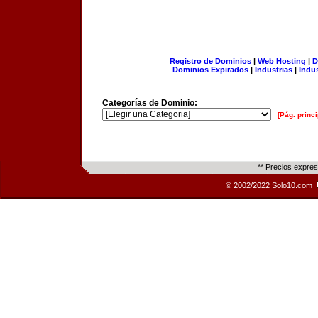
Registro de Dominios
|
Web Hosting
|
D
Dominios Expirados
|
Industrias
|
Indu
Categorías de Dominio:
[Pág. princi
** Precios expre
© 2002/2022 Solo10.com