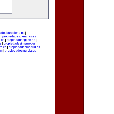
adesbarcelona.es
|
|
propiedadescanarias.es
|
.es
|
propiedadesgijon.es
|
s
|
propiedadesinternet.es
|
m.es
|
propiedadesmadrid.es
|
om
|
propiedadesmurcia.es
|