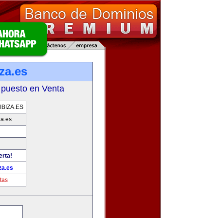
za.es
 puesto en Venta
BIZA.ES
za.es
erta!
za.es
tas