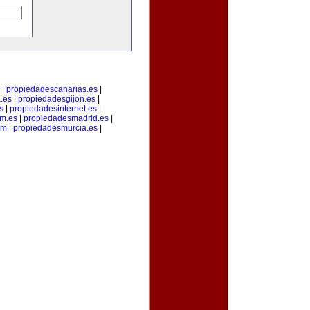
|
propiedadescanarias.es
|
.es
|
propiedadesgijon.es
|
s
|
propiedadesinternet.es
|
m.es
|
propiedadesmadrid.es
|
om
|
propiedadesmurcia.es
|