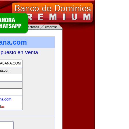
bana.com
 puesto en Venta
HABANA.COM
na.com
!
ana.com
tas