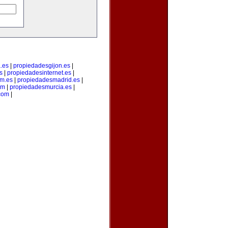
.es
|
propiedadesgijon.es
|
s
|
propiedadesinternet.es
|
m.es
|
propiedadesmadrid.es
|
om
|
propiedadesmurcia.es
|
com
|