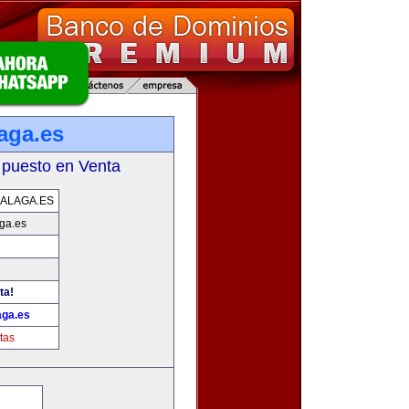
aga.es
 puesto en Venta
ALAGA.ES
ga.es
ta!
ga.es
tas