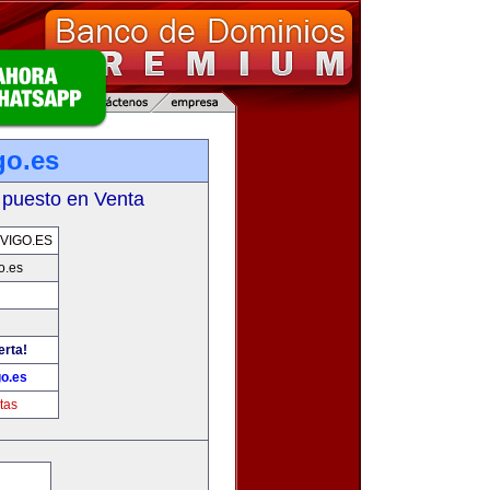
go.es
 puesto en Venta
VIGO.ES
o.es
erta!
go.es
tas