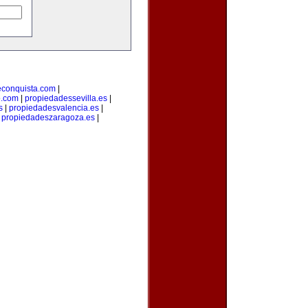
econquista.com
|
o.com
|
propiedadessevilla.es
|
s
|
propiedadesvalencia.es
|
|
propiedadeszaragoza.es
|